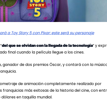
rá a Toy Story 5 con Pixar: este será su personaje
“
” y exp
del que se olvidan con la llegada de la tecnología
ado final cuando la película llegue a los cines.
n, ganador de dos premios Óscar, y contará con la músic
anquicia.
argometraje de animación completamente realizado por
franquicias más exitosas de la historia del cine, con ent
 dólares en taquilla mundial.