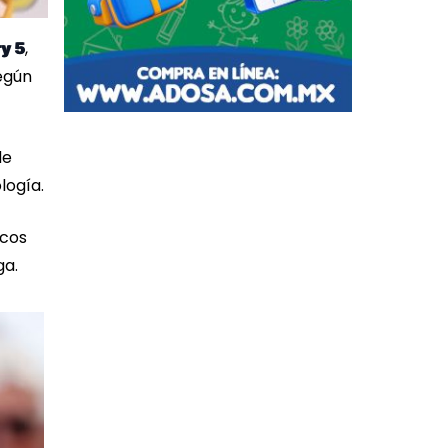
,
ry 5
egún
de
logía.
icos
ga.