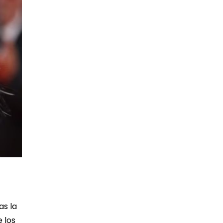
as la
 los