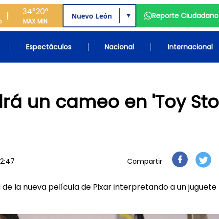
34°
20°
Reporte Ciudadano
▼
o
MAX
MIN
Espectáculos
Nacional
Internacional
rá un cameo en 'Toy Sto
12:47
Compartir
l de la nueva película de Pixar interpretando a un juguete