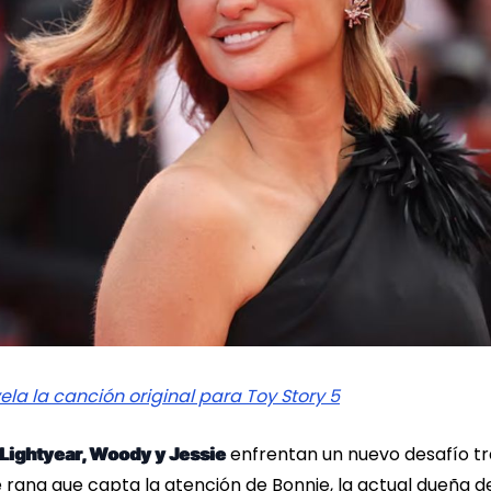
vela la canción original para Toy Story 5
enfrentan un nuevo desafío tr
Lightyear, Woody y Jessie
 rana que capta la atención de Bonnie, la actual dueña de