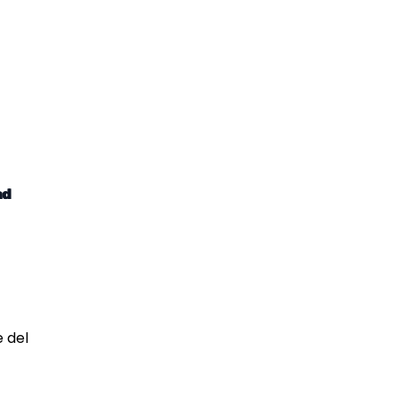
ad
 del