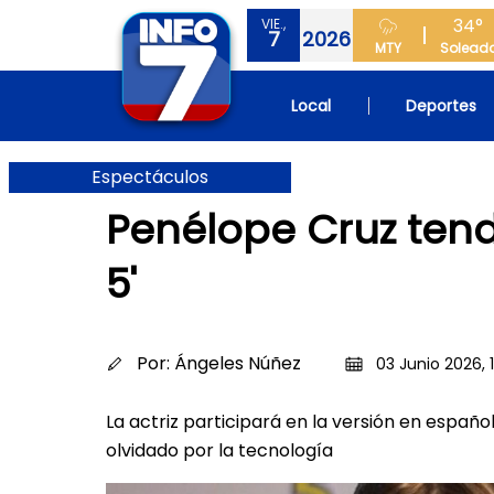
34°
VIE.,
7
2026
MTY
Solead
Local
Deportes
Espectáculos
Penélope Cruz tend
5'
Por:
Ángeles Núñez
03 Junio 2026, 
La actriz participará en la versión en españo
olvidado por la tecnología