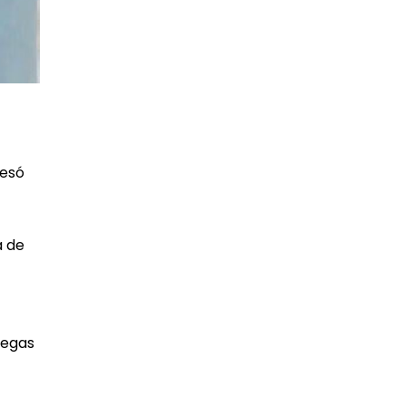
resó
a de
regas