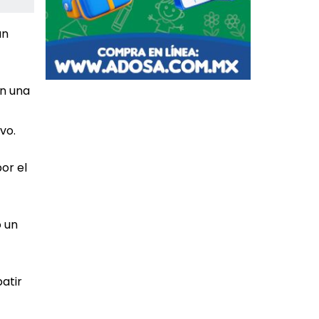
án
en una
vo.
or el
ó un
atir