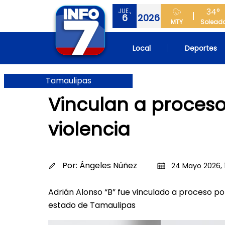
34°
JUE.,
6
2026
MTY
Solead
Local
Deportes
Tamaulipas
Vinculan a proces
violencia
Por:
Ángeles Núñez
24 Mayo 2026, 
Adrián Alonso “B” fue vinculado a proceso po
estado de Tamaulipas