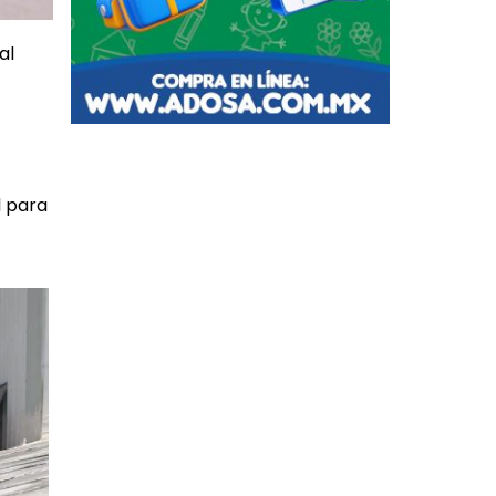
al
l para