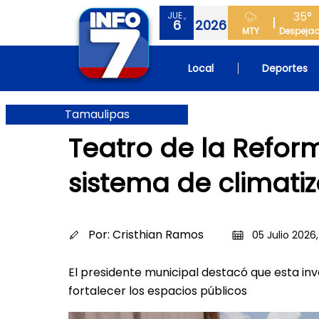
35°
JUE.,
6
2026
MTY
Despeja
Local
Deportes
Tamaulipas
Teatro de la Refo
sistema de climati
Por:
Cristhian Ramos
05 Julio 2026,
El presidente municipal destacó que esta inv
fortalecer los espacios públicos