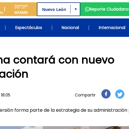
35°
21°
Reporte Ciudadano
▼
do
MAX
MIN
Espectáculos
Nacional
Internacional
rma contará con nuevo
zación
 18:05
Compartir
ersión forma parte de la estrategia de su administración