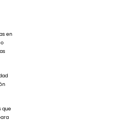
as en
co
las
idad
ión
s que
para