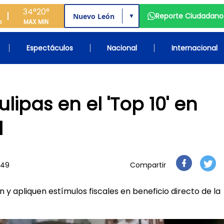
34°
20°
Reporte Ciudadano
▼
o
MAX
MIN
Espectáculos
Nacional
Internacional
ipas en el 'Top 10' en
l
:49
Compartir
 y apliquen estímulos fiscales en beneficio directo de la