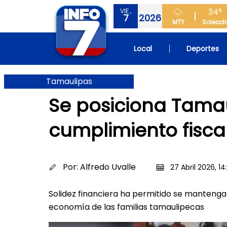
34°
VIE.,
7
2026
MTY
Solead
Local
Deportes
Tamaulipas
Se posiciona Tamaul
cumplimiento fisca
Por:
Alfredo Uvalle
27 Abril 2026, 14
Solidez financiera ha permitido se mantengan
economía de las familias tamaulipecas