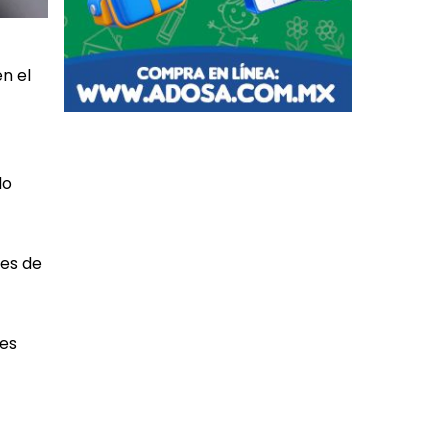
n el
do
mes de
 es