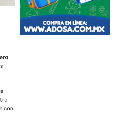
nera
es
as
ntro
an con