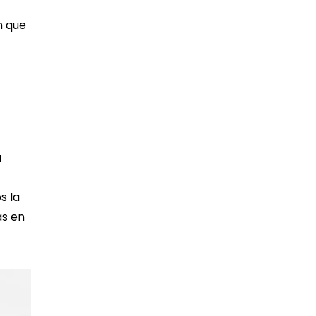
n que
u
s la
as en