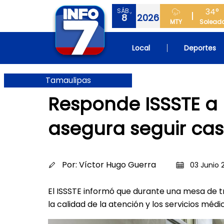
34°
SÁB.,
8
2026
MTY
Solead
Local
Deportes
Tamaulipas
Responde ISSSTE a
asegura seguir ca
Por:
Víctor Hugo Guerra
03 Junio 
El ISSSTE informó que durante una mesa de t
la calidad de la atención y los servicios médi