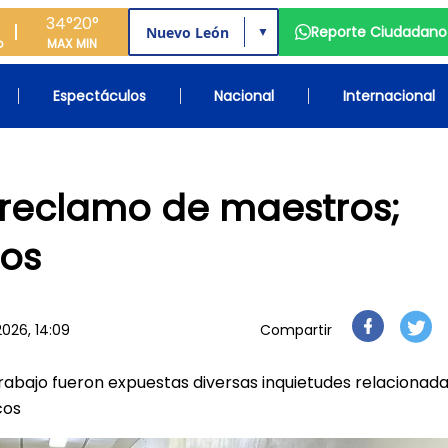
34°
20°
Reporte Ciudadano
▼
o
MAX
MIN
Espectáculos
Nacional
Internacional
 reclamo de maestros;
sos
2026, 14:09
Compartir
rabajo fueron expuestas diversas inquietudes relacionad
cos