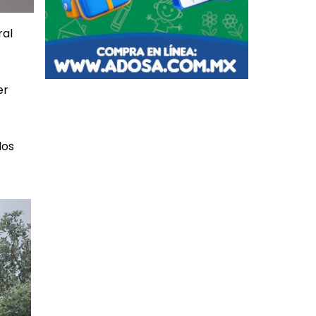
ral
er
los