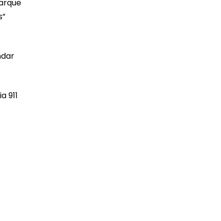
Parque
s”
ndar
a 911