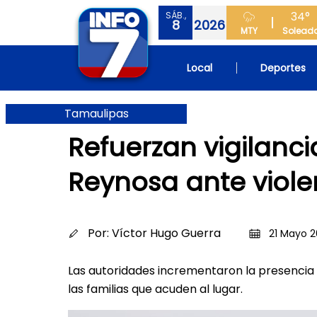
34°
SÁB.,
8
2026
MTY
Solead
Local
Deportes
Tamaulipas
Refuerzan vigilanci
Reynosa ante viole
Por:
Víctor Hugo Guerra
21 Mayo 2
Las autoridades incrementaron la presencia
las familias que acuden al lugar.