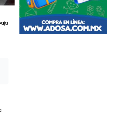
baja
a