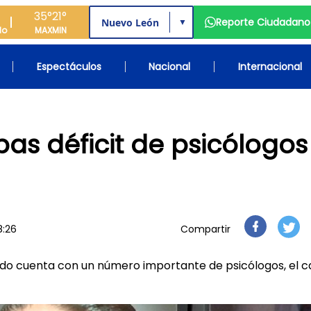
35°
21°
Reporte Ciudadano
▼
do
MAX
MIN
Espectáculos
Nacional
Internacional
s déficit de psicólogos
8:26
Compartir
tado cuenta con un número importante de psicólogos, el