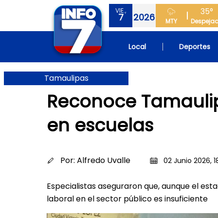
35°
VIE.,
7
2026
MTY
Despeja
Local
Deportes
Tamaulipas
Reconoce Tamaulipa
en escuelas
Por:
Alfredo Uvalle
02 Junio 2026, 1
Especialistas aseguraron que, aunque el es
laboral en el sector público es insuficiente