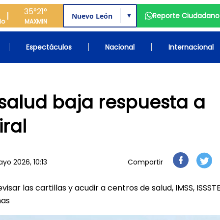
35°
21°
Reporte Ciudadano
▼
do
MAX
MIN
Espectáculos
Nacional
Internacional
salud baja respuesta a
iral
yo 2026, 10:13
Compartir
isar las cartillas y acudir a centros de salud, IMSS, ISSST
mas