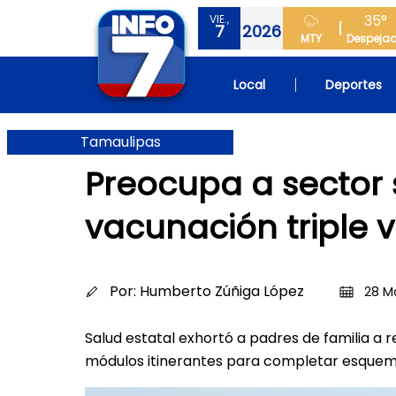
35°
VIE.,
7
2026
MTY
Despeja
Local
Deportes
Tamaulipas
Preocupa a sector 
vacunación triple v
Por:
Humberto Zúñiga López
28 Ma
Salud estatal exhortó a padres de familia a rev
módulos itinerantes para completar esque