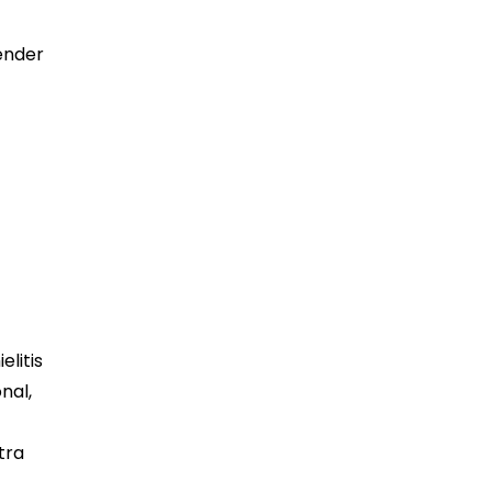
ender
elitis
nal,
tra