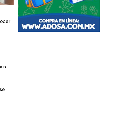
nocer
nas
 se