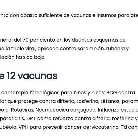
uenta con abasto suficiente de vacunas e insumos para at
ral del 70 por ciento en los distintos esquemas de
e la triple viral, aplicada contra sarampión, rubéola y
lación ha sido baja.
e 12 vacunas
contempla 12 biológicos para niñas y niños: BCG contra
ar que protege contra difteria, tosferina, tétanos, poliomi
po b, Rotavirus, Neumocócica conjugada, Influenza estacio
parotiditis, DPT como refuerzo contra difteria, tosferina y
rubéola, VPH para prevenir cáncer cervicouterino, Td con