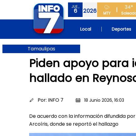
34°
JUE.,
6
2026
MTY
Solead
Local
Deportes
Tamaulipas
Piden apoyo para i
hallado en Reynos
Por:
INFO 7
18 Junio 2026, 16:03
De acuerdo con la información difundida por 
Arcoíris, donde se reportó el hallazgo