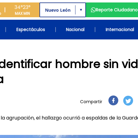
34°
23°
Reporte Ciudadano
▼
o
MAX
MIN
Espectáculos
Nacional
Internacional
dentificar hombre sin vi
a
Compartir
la agrupación, el hallazgo ocurrió a espaldas de la Guard