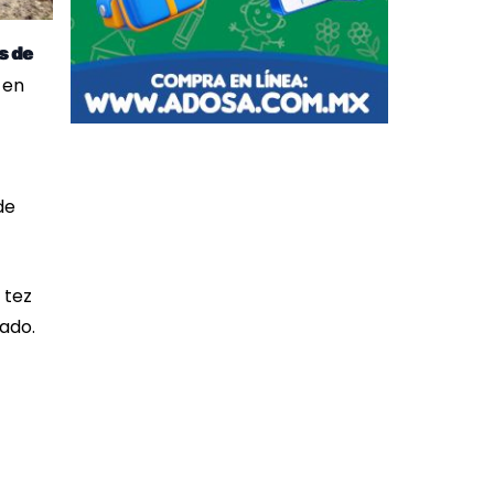
s de
 en
de
 tez
vado.