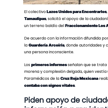
El colectivo
Lazos Unidos para Encontrarlos
, solicitó el apoyo de la ciudada
Tamaulipas
un terreno baldío del
Fraccionamiento Los 
De acuerdo con la información difundida por 
la
, donde autoridades y 
Guardería
Arcoíris
una persona inconsciente.
Los
señalan que se trata
primeros informes
morena y complexión delgada, quien vestía u
Paramédicos de la
reali
Cruz Roja Mexicana
.
contaba con signos vitales
Piden apoyo de ciudada