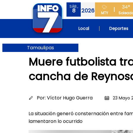
34°
SÁB.,
8
2026
MTY
Solead
Local
Deportes
Tamaulipas
Muere futbolista t
cancha de Reynos
Por:
Víctor Hugo Guerra
23 Mayo 2
La situación generó consternación entre fam
lamentaron lo ocurrido