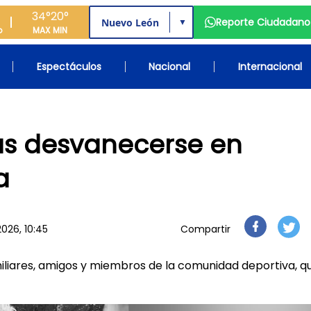
34°
20°
Reporte Ciudadano
▼
o
MAX
MIN
Espectáculos
Nacional
Internacional
ras desvanecerse en
a
026, 10:45
Compartir
iliares, amigos y miembros de la comunidad deportiva, q