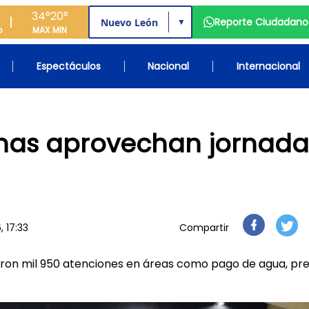
34°
20°
Reporte Ciudadano
▼
o
MAX
MIN
Espectáculos
Nacional
Internacional
onas aprovechan jornada
 17:33
Compartir
zaron mil 950 atenciones en áreas como pago de agua, pred