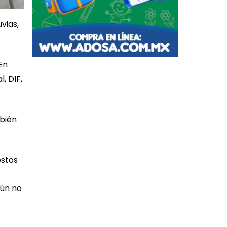
vias,
En
, DIF,
mbién
estos
aún no