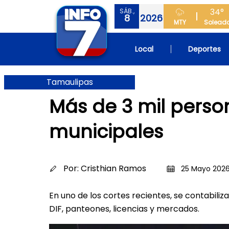
34°
SÁB.,
8
2026
MTY
Solead
Local
Deportes
Tamaulipas
Más de 3 mil pers
municipales
Por:
Cristhian Ramos
25 Mayo 2026,
En uno de los cortes recientes, se contabili
DIF, panteones, licencias y mercados.