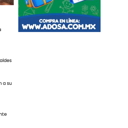
a
caldes
n a su
ente