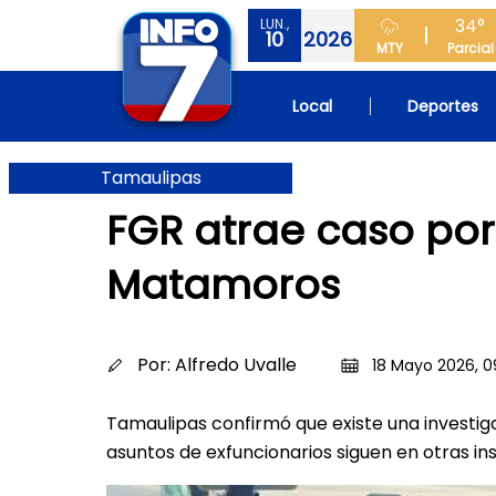
34°
LUN.,
10
2026
MTY
Parcial
Local
Deportes
Tamaulipas
FGR atrae caso por
Matamoros
Por:
Alfredo Uvalle
18 Mayo 2026, 0
Tamaulipas confirmó que existe una investig
asuntos de exfuncionarios siguen en otras in