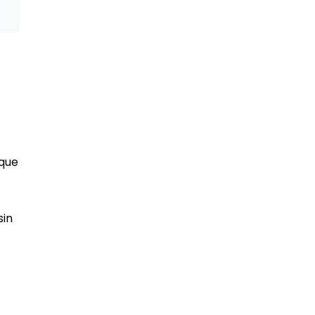
 que
sin