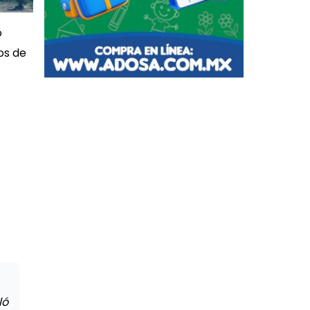
o
os de
ló