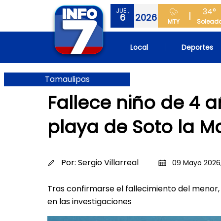
34°
JUE.,
6
2026
MTY
Solead
Local
Deportes
Tamaulipas
Fallece niño de 4 
playa de Soto la M
Por:
Sergio Villarreal
09 Mayo 2026,
Tras confirmarse el fallecimiento del menor,
en las investigaciones