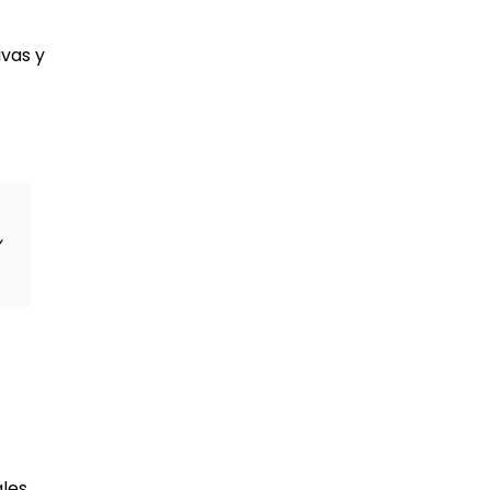
vas y
y
les,