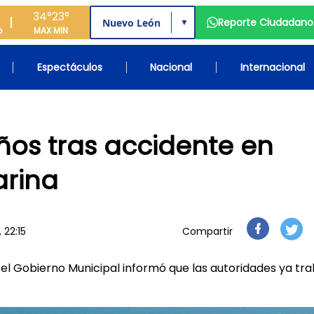
34°
23°
Reporte Ciudadano
▼
o
MAX
MIN
Espectáculos
Nacional
Internacional
años tras accidente en
arina
 22:15
Compartir
 el Gobierno Municipal informó que las autoridades ya tr