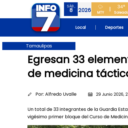
34°
SÁB.,
8
2026
MTY
Solead
Local
Deportes
Tamaulipas
Egresan 33 element
de medicina táctic
Por:
Alfredo Uvalle
29 Junio 2026, 2
Un total de 33 integrantes de la Guardia Est
vigésimo primer bloque del Curso de Medicina