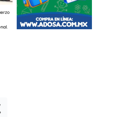
uerzo
nal.
a
e