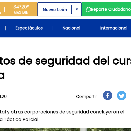
34°
20°
Reporte Ciudadano
▼
o
MAX
MIN
Espectáculos
Nacional
Internacional
os de seguridad del cur
a
1:20
Compartir
atal y otras corporaciones de seguridad concluyeron el
 Táctica Policial