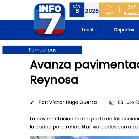
34°
SÁB.,
8
2026
MTY
Solead
Local
Deportes
Tamaulipas
Avanza pavimentac
Reynosa
Por:
Víctor Hugo Guerra
03 Julio 2
La pavimentación forma parte de las accione
la ciudad para rehabilitar vialidades con alto 