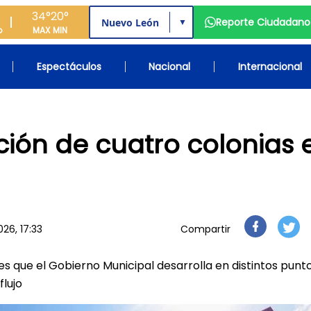
34°
20°
Reporte Ciudadano
▼
o
MAX
MIN
Espectáculos
Nacional
Internacional
ión de cuatro colonias 
026, 17:33
Compartir
s que el Gobierno Municipal desarrolla en distintos punt
flujo