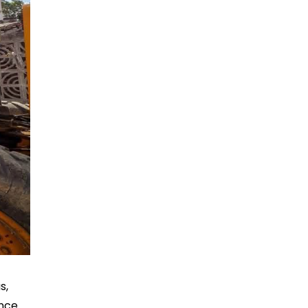
s,
ance