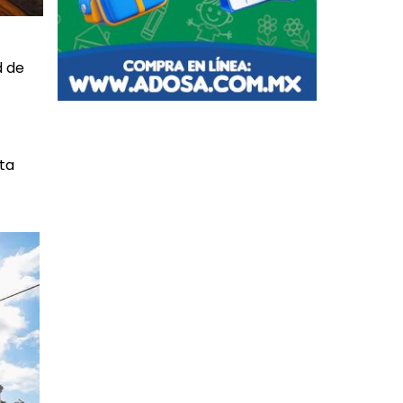
d de
lta