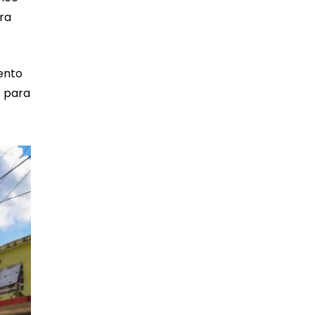
ra
ento
s para