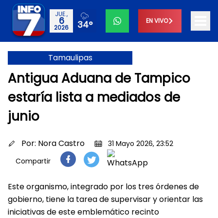
JUE.,
6
EN VIVO
34°
2026
Tamaulipas
Antigua Aduana de Tampico
estaría lista a mediados de
junio
Por:
Nora Castro
31 Mayo 2026, 23:52
Compartir
Este organismo, integrado por los tres órdenes de
gobierno, tiene la tarea de supervisar y orientar las
iniciativas de este emblemático recinto