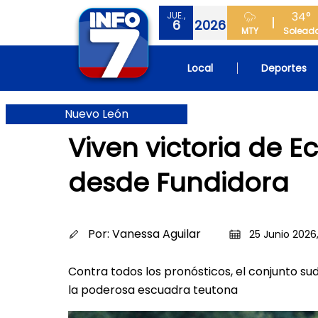
34°
JUE.,
6
2026
MTY
Solead
Local
Deportes
Nuevo León
Viven victoria de 
desde Fundidora
Por:
Vanessa Aguilar
25 Junio 2026,
Contra todos los pronósticos, el conjunto su
la poderosa escuadra teutona