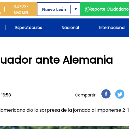
34°
23°
Reporte Ciudadano
▼
o
MAX
MIN
Espectáculos
Nacional
Internacional
Ecuador ante Alemania
 16:58
Compartir
damericano dio la sorpresa de la jornada al imponerse 2-