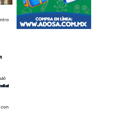
entro
1
uió
ndial
a con