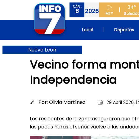
34°
SÁB.,
8
2026
MTY
Solead
Local
Deportes
Nuevo León
Vecino forma mont
Independencia
Por:
Olivia Martínez
29 Abril 2026, 1
Los residentes de la zona aseguraron que el 
las pocas horas el señor vuelve a las andada