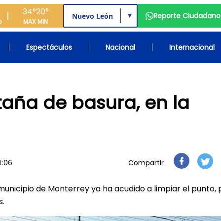
34°
20°
Reporte Ciudadano
▼
o
MAX
MIN
Espectáculos
Nacional
Internacional
aña de basura, en la
4:06
Compartir
municipio de Monterrey ya ha acudido a limpiar el punto, 
s.