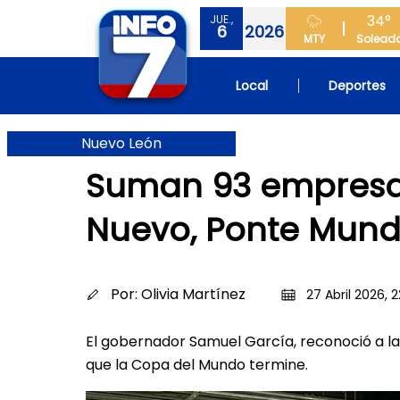
34°
JUE.,
6
2026
MTY
Solead
Local
Deportes
Nuevo León
Suman 93 empresas
Nuevo, Ponte Mundi
Por:
Olivia Martínez
27 Abril 2026, 2
El gobernador Samuel García, reconoció a l
que la Copa del Mundo termine.