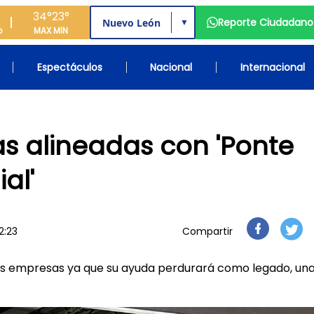
34°
23°
Reporte Ciudadano
▼
o
MAX
MIN
Espectáculos
Nacional
Internacional
 alineadas con 'Ponte
al'
2:23
Compartir
as empresas ya que su ayuda perdurará como legado, una