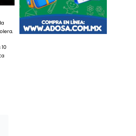
la
olera.
 10
ta