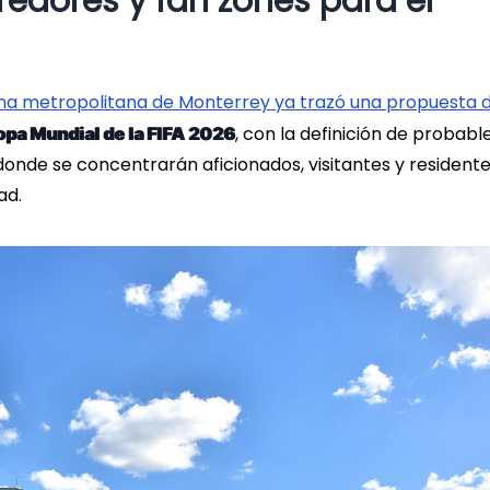
redores y fan zones para el
na metropolitana de Monterrey ya trazó una propuesta 
, con la definición de probabl
pa Mundial de la FIFA 2026
donde se concentrarán aficionados, visitantes y resident
ad.