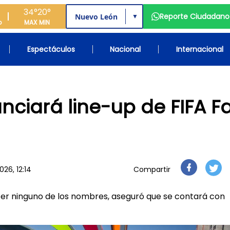
34°
20°
Reporte Ciudadano
▼
o
MAX
MIN
Espectáculos
Nacional
Internacional
ciará line-up de FIFA F
n
26, 12:14
Compartir
cer ninguno de los nombres, aseguró que se contará con