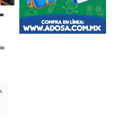
an
de
.