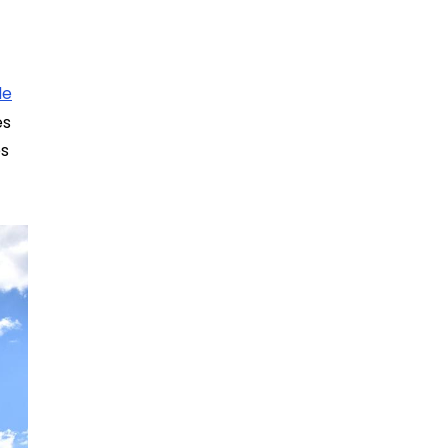
de
es
es