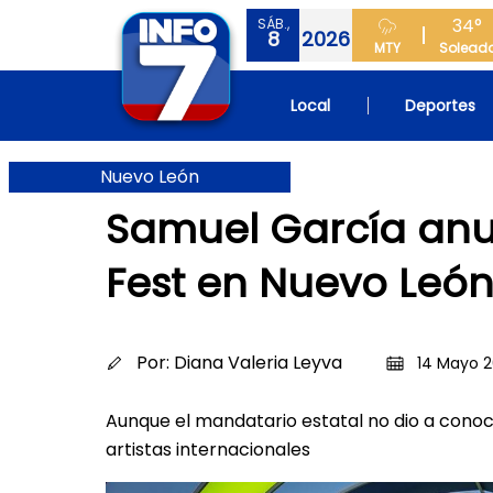
34°
SÁB.,
8
2026
MTY
Solead
Local
Deportes
Nuevo León
Samuel García anun
Fest en Nuevo Leó
Por:
Diana Valeria Leyva
14 Mayo 20
Aunque el mandatario estatal no dio a cono
artistas internacionales