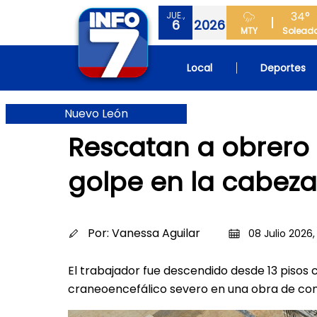
34°
JUE.,
6
2026
MTY
Solead
Local
Deportes
Nuevo León
Rescatan a obrero t
golpe en la cabeza
Por:
Vanessa Aguilar
08 Julio 2026,
El trabajador fue descendido desde 13 pisos 
craneoencefálico severo en una obra de co