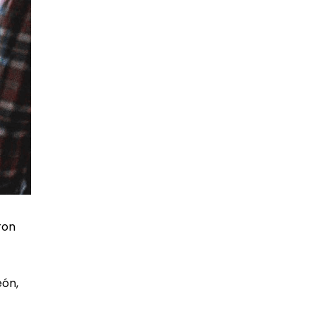
ron
eón,