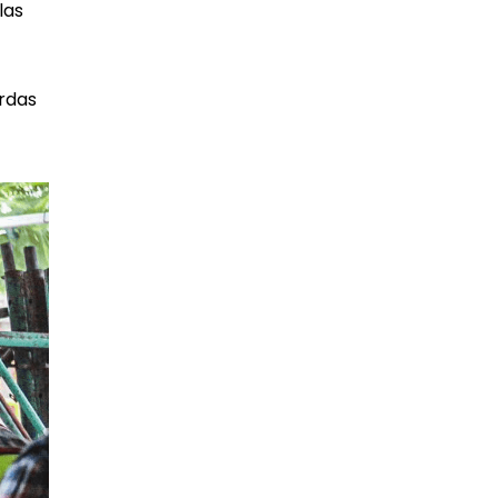
las
rdas