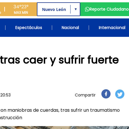
34°
23°
Reporte Ciudadano
▼
o
MAX
MIN
Espectáculos
Nacional
Internacional
ras caer y sufrir fuerte
 20:53
Compartir
con maniobras de cuerdas, tras sufrir un traumatismo
nstrucción