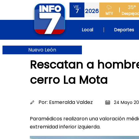
35°
VIE.,
7
2026
MTY
Despeja
Local
Deportes
Nuevo León
Rescatan a hombre
cerro La Mota
Por:
Esmeralda Valdez
24 Mayo 202
Paramédicos realizaron una valoración médic
extremidad inferior izquierda.