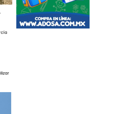
,
rcía
lizar