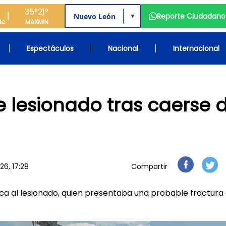
35°
21°
Reporte Ciudadano
▼
do
MAX
MIN
Espectáculos
Nacional
Internacional
 lesionado tras caerse 
6, 17:28
Compartir
a al lesionado, quien presentaba una probable fractura 