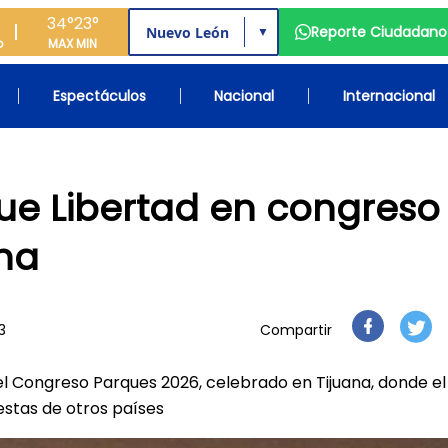
34°
23°
Reporte Ciudadano
▼
o
MAX
MIN
Espectáculos
Nacional
Internacional
ue Libertad en congreso
na
3
Compartir
l Congreso Parques 2026, celebrado en Tijuana, donde el
stas de otros países