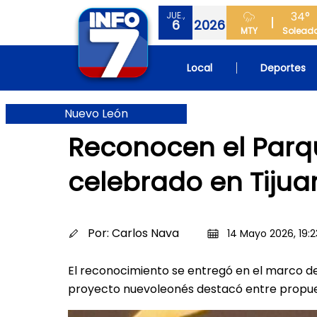
34°
JUE.,
6
2026
MTY
Solead
Local
Deportes
Nuevo León
Reconocen el Parq
celebrado en Tijua
Por:
Carlos Nava
14 Mayo 2026, 19:2
El reconocimiento se entregó en el marco de
proyecto nuevoleonés destacó entre propue