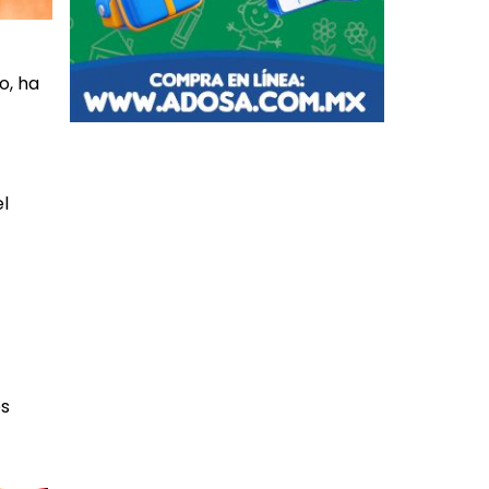
o, ha
el
es