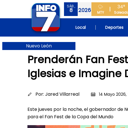
34°
SÁB.,
8
2026
MTY
Solead
Local
Deportes
Nuevo León
Prenderán Fan Fest
Iglesias e Imagine
Por:
Jared Villarreal
14 Mayo 2026, 
Este jueves por la noche, el gobernador de Nu
para el Fan Fest de la Copa del Mundo