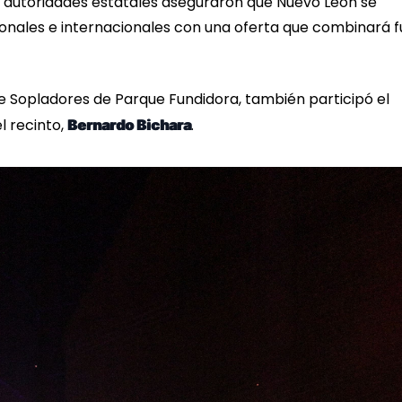
as autoridades estatales aseguraron que Nuevo León se
cionales e internacionales con una oferta que combinará f
e Sopladores de Parque Fundidora, también participó el
l recinto,
.
Bernardo Bichara