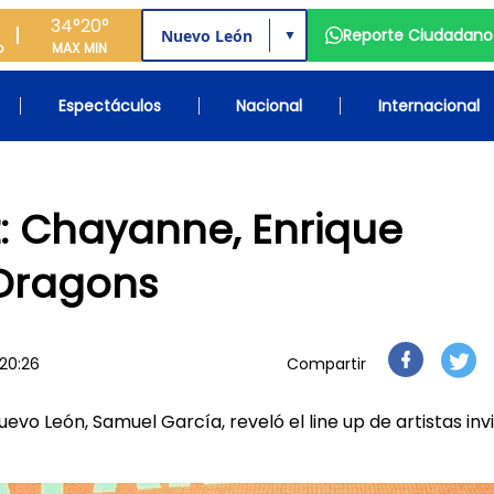
34°
20°
Reporte Ciudadano
▼
o
MAX
MIN
Espectáculos
Nacional
Internacional
: Chayanne, Enrique
 Dragons
20:26
Compartir
evo León, Samuel García, reveló el line up de artistas inv