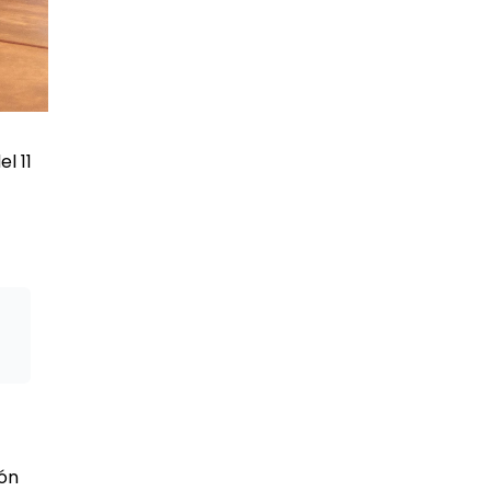
l 11
ión