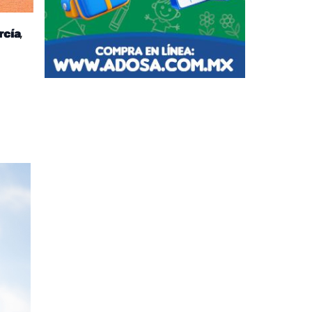
,
rcía