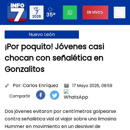
VIE.,
7
EN VIVO
35°
2026
Nuevo León
¡Por poquito! Jóvenes casi
chocan con señalética en
Gonzalitos
Por:
Carlos Enríquez
17 Mayo 2026, 08:59
Compartir
Dos jóvenes evitaron por centímetros golpearse
contra señalética vial al viajar sobre una limosina
Hummer en movimiento en un desnivel de