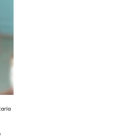
taría
n