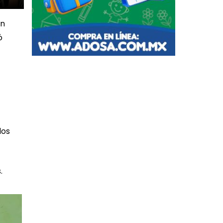
án
ó
los
.