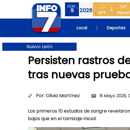
34°
DOM.,
9
2026
MTY
Parcial
Local
Deportes
Nuevo León
Persisten rastros 
tras nuevas prueb
Por:
Olivia Martínez
15 Mayo 2026, 
Los primeros 10 estudios de sangre revelar
bajos que en el tamizaje inicial