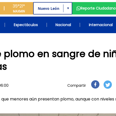
35°
21°
Reporte Ciudadano
▼
MAX
MIN
Espectáculos
Nacional
Internacional
de plomo en sangre de ni
as
06:00
Compartir
on que menores aún presentan plomo, aunque con niveles