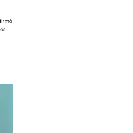
afirmó
res