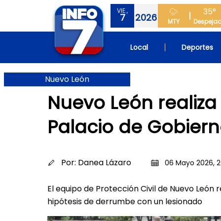
35°
VIE.,
7
2026
MTY
Despeja
Local
Deportes
Nuevo León
Nuevo León realiza
Palacio de Gobier
Por:
Danea Lázaro
06 Mayo 2026, 2
El equipo de Protección Civil de Nuevo León r
hipótesis de derrumbe con un lesionado