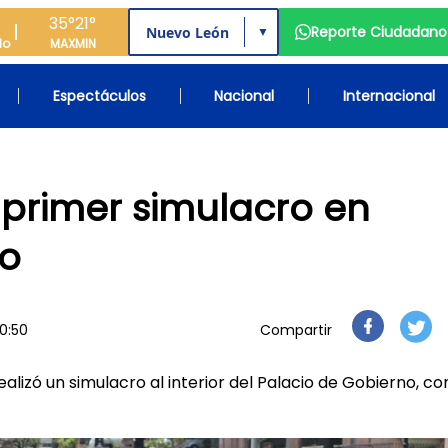
35°
21°
Reporte Ciudadano
▼
do
MAX
MIN
Espectáculos
Nacional
Internacional
 primer simulacro en
no
0:50
Compartir
ealizó un simulacro al interior del Palacio de Gobierno, co