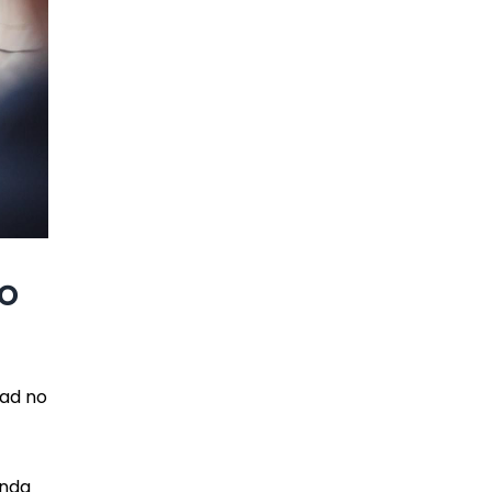
ro
dad no
onda