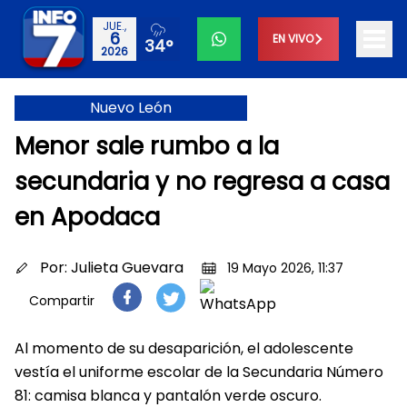
JUE.,
6
EN VIVO
34°
2026
Nuevo León
Menor sale rumbo a la
secundaria y no regresa a casa
en Apodaca
Por:
Julieta Guevara
19 Mayo 2026, 11:37
Compartir
Al momento de su desaparición, el adolescente
vestía el uniforme escolar de la Secundaria Número
81: camisa blanca y pantalón verde oscuro.