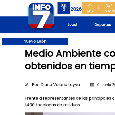
34°
JUE.,
6
2026
MTY
Solead
Local
Deportes
Nuevo León
Medio Ambiente co
obtenidos en tiem
Por:
Diana Valeria Leyva
01 Junio 2
Frente a representantes de las principales 
1,400 toneladas de residuos