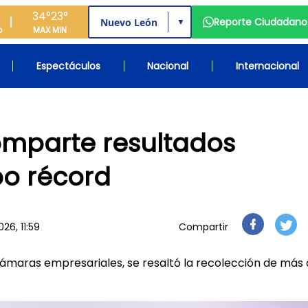
34°
23°
Reporte Ciudadano
▼
o
MAX
MIN
Espectáculos
Nacional
Internacional
mparte resultados
po récord
026, 11:59
Compartir
cámaras empresariales, se resaltó la recolección de más