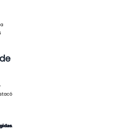
 a
4
 de
e
estacó
.
gidas