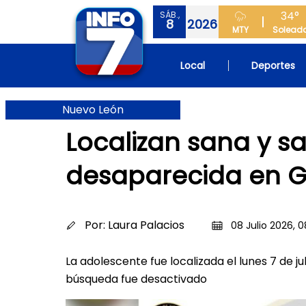
34°
SÁB.,
8
2026
MTY
Solead
Local
Deportes
Nuevo León
Localizan sana y s
desaparecida en G
Por:
Laura Palacios
08 Julio 2026, 0
La adolescente fue localizada el lunes 7 de j
búsqueda fue desactivado