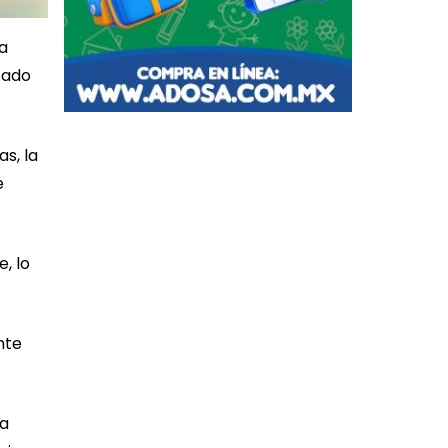
ta
sado
s, la
e
, lo
nte
ta