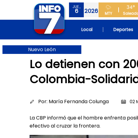
34°
JUE.,
6
2026
MTY
Solead
Local
Deportes
Nuevo León
Lo detienen con 20
Colombia-Solidari
Por:
María Fernanda Colunga
02 
La CBP informó que el hombre enfrenta posib
efectivo al cruzar la frontera.