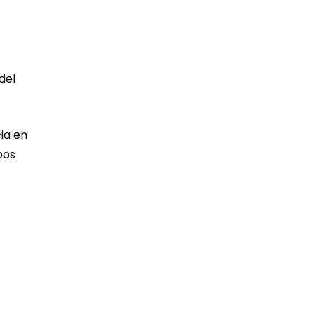
del
ia en
bos