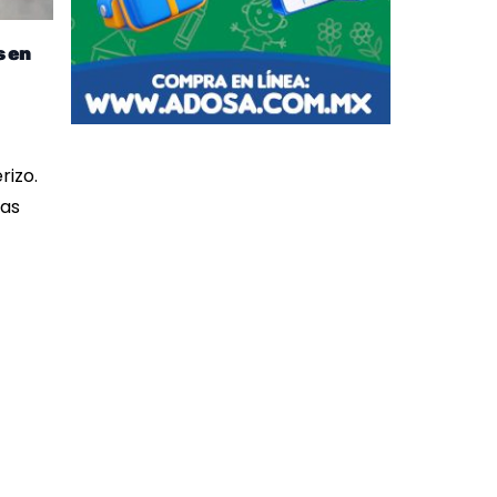
s en
rizo.
tas