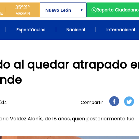
35°
21°
Reporte Ciudadano
▼
do
MAX
MIN
Espectáculos
Nacional
Internacional
do al quedar atrapado e
ende
6:14
Compartir
orio Valdez Alanís, de 18 años, quien posteriormente fue