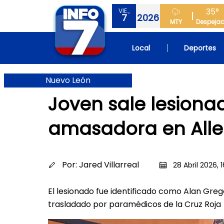
35°
VIE.,
7
2026
MTY
Despeja
Local
Deportes
Nuevo León
Joven sale lesiona
amasadora en All
Por:
Jared Villarreal
28 Abril 2026, 1
El lesionado fue identificado como Alan Greg
trasladado por paramédicos de la Cruz Roja