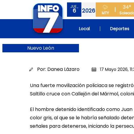
34°
JUE.,
6
2026
MTY
Solead
Local
Deportes
Nuevo León
Por:
Danea Lázaro
17 Mayo 2026, 11
Una fuerte movilización policiaca se regist
Saltillo cruce con Callejón del Mármol, colo
El hombre detenido identificado como Juan K
color gris, al que se le habría señalado det
señales para detenerse, iniciando la persecu