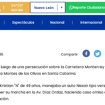
34°
23°
Reporte Ciudadano
▼
o
MAX
MIN
Espectáculos
Nacional
Internacional
:36
Compartir
ró luego de una persecución sobre la Carretera Monterrey
nia Montes de los Olivos en Santa Catarina.
ristian "N" de 49 años, manejaba un auto Nissan tipo ver
ener su marcha en la Av. Díaz Ordaz, haciendo caso omiso 
ción.