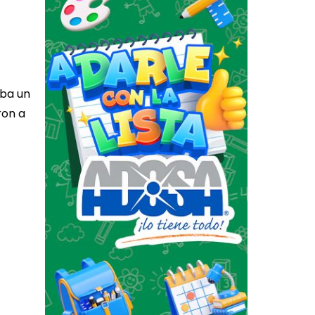
aba un
ron a