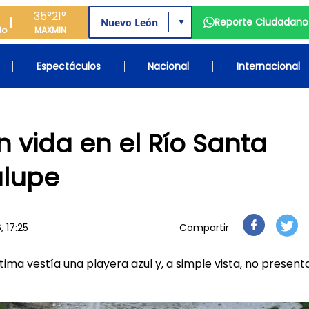
35°
21°
Reporte Ciudadano
▼
do
MAX
MIN
Espectáculos
Nacional
Internacional
 vida en el Río Santa
alupe
, 17:25
Compartir
tima vestía una playera azul y, a simple vista, no presen