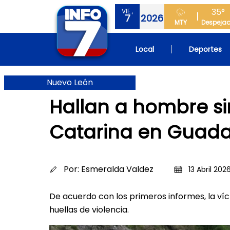
35°
VIE.,
7
2026
MTY
Despeja
Local
Deportes
Nuevo León
Hallan a hombre sin
Catarina en Guad
Por:
Esmeralda Valdez
13 Abril 2026
De acuerdo con los primeros informes, la víc
huellas de violencia.