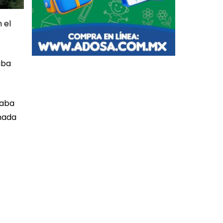
 el
aba
taba
inada