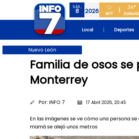
34°
SÁB.,
8
2026
MTY
Solead
Local
Deportes
Nuevo León
Familia de osos se 
Monterrey
Por:
INFO 7
17 Abril 2026, 20:45
En las imágenes se ve cómo una persona se
mamá se alejó unos metros