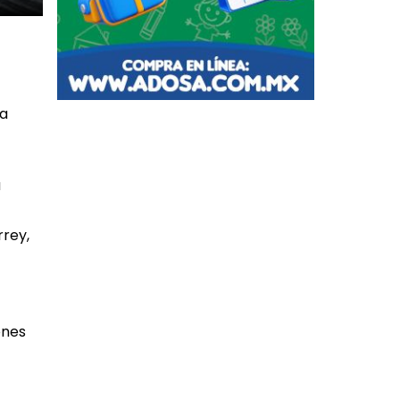
na
a
rrey,
ones