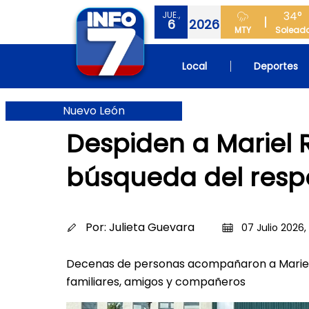
34°
JUE.,
6
2026
MTY
Solead
Local
Deportes
Nuevo León
Despiden a Mariel 
búsqueda del resp
Por:
Julieta Guevara
07 Julio 2026,
Decenas de personas acompañaron a Mariel e
familiares, amigos y compañeros