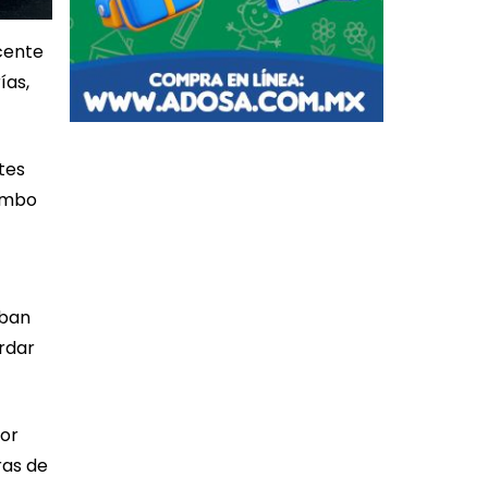
scente
ías,
tes
rumbo
aban
ardar
or
ras de