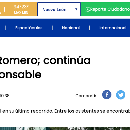
34°
23°
Reporte Ciudadano
▼
o
MAX
MIN
Espectáculos
Nacional
Internacional
Romero; continúa
onsable
 10:38
Compartir
n su último recorrido. Entre los asistentes se encontra