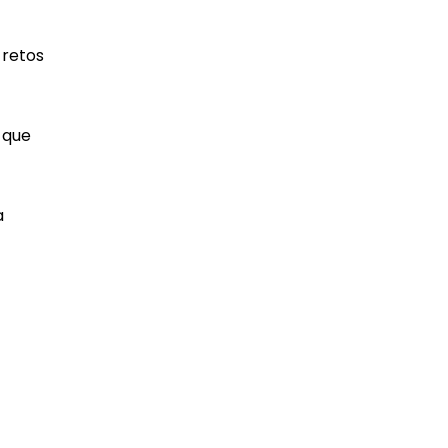
 retos
s que
a