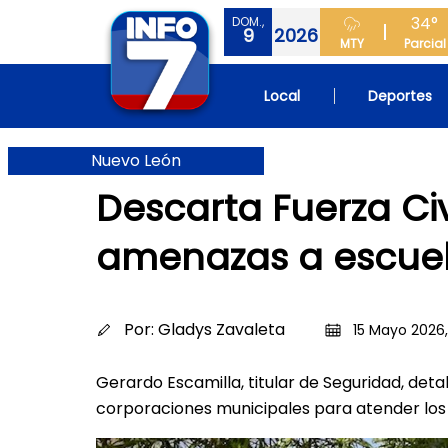
34°
DOM.,
9
2026
MTY
Parcial
Local
Deportes
Nuevo León
Descarta Fuerza Civ
amenazas a escue
Por:
Gladys Zavaleta
15 Mayo 2026, 
Gerardo Escamilla, titular de Seguridad, deta
corporaciones municipales para atender los