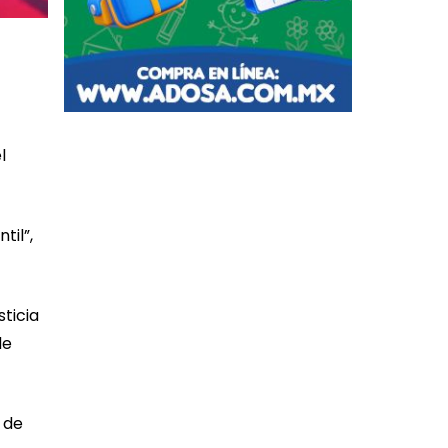
l
til”,
ticia
de
 de