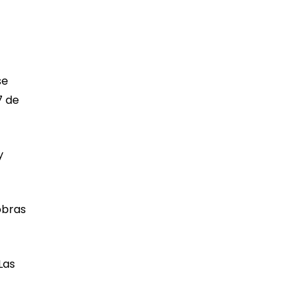
se
7 de
y
obras
Las