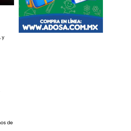
 y
e
mos de