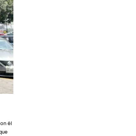
on él
 que