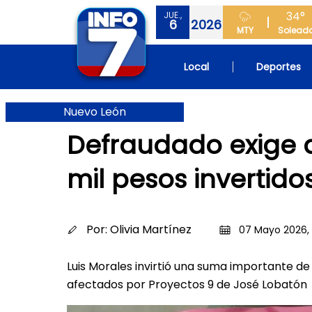
34°
JUE.,
6
2026
MTY
Solead
Local
Deportes
Nuevo León
Defraudado exige 
mil pesos invertido
Por:
Olivia Martínez
07 Mayo 2026, 
Luis Morales invirtió una suma importante de
afectados por Proyectos 9 de José Lobatón