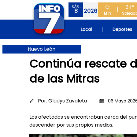
34°
SÁB.,
8
2026
MTY
Solead
Local
Deportes
Nuevo León
Continúa rescate d
de las Mitras
Por:
Gladys Zavaleta
06 Mayo 2026
Los afectados se encontraban cerca del pun
descender por sus propios medios.