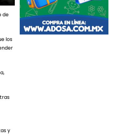
o de
ue los
cender
a,
tras
tas y