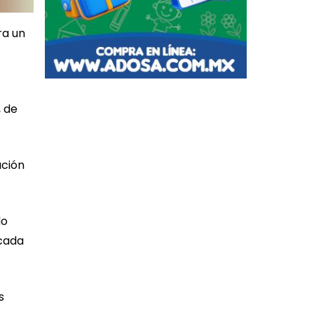
ra un
, de
ación
do
icada
s