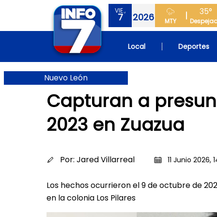
35°
VIE.,
7
2026
MTY
Despeja
Local
Deportes
Nuevo León
Capturan a presun
2023 en Zuazua
Por:
Jared Villarreal
11 Junio 2026, 
Los hechos ocurrieron el 9 de octubre de 20
en la colonia Los Pilares