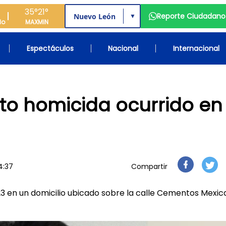
35°
21°
Reporte Ciudadano
▼
do
MAX
MIN
Espectáculos
Nacional
Internacional
to homicida ocurrido en
14:37
Compartir
23 en un domicilio ubicado sobre la calle Cementos Mexic