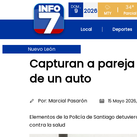
34°
DOM.,
9
2026
MTY
Parcial
Local
Deportes
Nuevo León
Capturan a pareja
de un auto
Por:
Marcial Pasarón
15 Mayo 2026,
Elementos de la Policía de Santiago detuviero
contra la salud