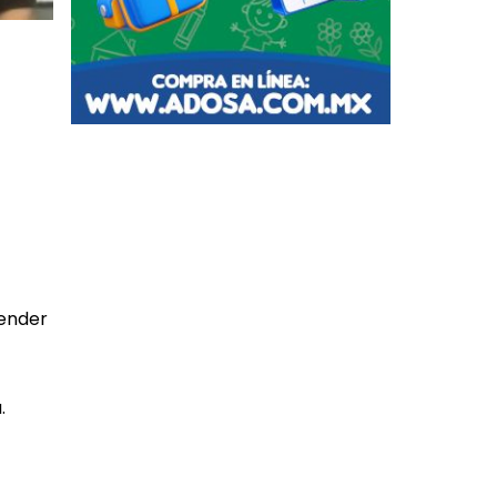
cender
.