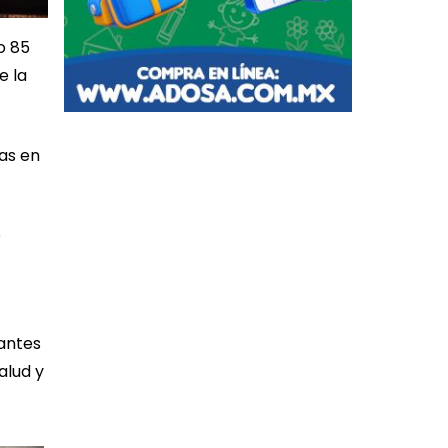
o 85
e la
ras en
o
 antes
alud y