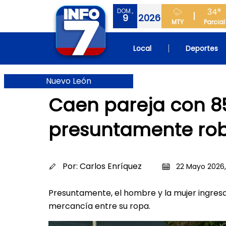
34°
DOM.,
9
2026
MTY
Parcial
Local
Deportes
Nuevo León
Caen pareja con 8
presuntamente rob
Por:
Carlos Enríquez
22 Mayo 2026,
Presuntamente, el hombre y la mujer ingres
mercancía entre su ropa.