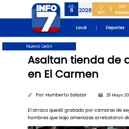
34°
JUE.,
6
2026
MTY
Solead
Local
Deportes
Nuevo León
Asaltan tienda de
en El Carmen
Por:
Humberto Salazar
25 Mayo 20
El atraco quedó grabado por cámaras de seg
hombres que bajo amenazas arrebataron din