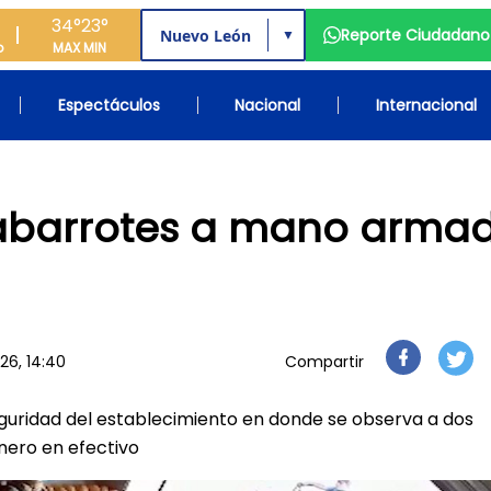
34°
23°
Reporte Ciudadano
▼
o
MAX
MIN
Espectáculos
Nacional
Internacional
 abarrotes a mano arma
26, 14:40
Compartir
uridad del establecimiento en donde se observa a dos
ero en efectivo