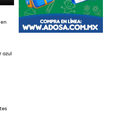
 en
r azul
ntes