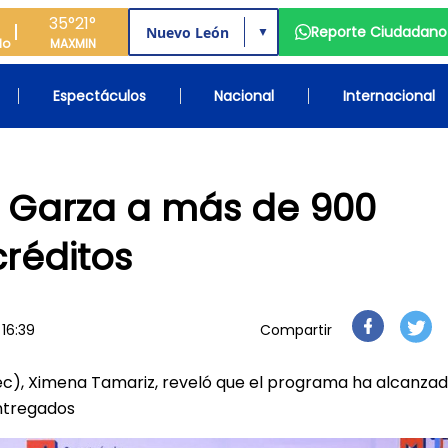
35°
21°
Reporte Ciudadano
▼
do
MAX
MIN
Espectáculos
Nacional
Internacional
a Garza a más de 900
créditos
 16:39
Compartir
ec), Ximena Tamariz, reveló que el programa ha alcanza
entregados