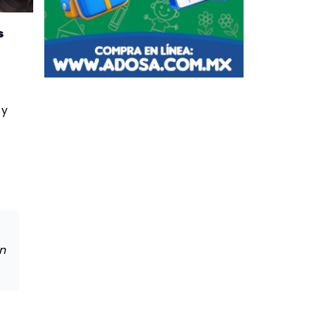
s
 y
n