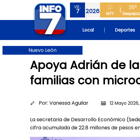
35°
VIE.,
7
2026
MTY
Despeja
Local
Deportes
Nuevo León
Apoya Adrián de l
familias con micro
Por:
Vanessa Aguilar
12 Mayo 2026,
La secretaria de Desarrollo Económico (Sed
cifra acumulada de 22.8 millones de pesos 