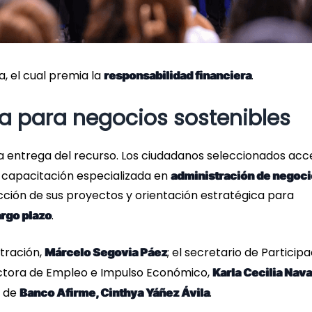
, el cual premia la
.
responsabilidad financiera
a para negocios sostenibles
 la entrega del recurso. Los ciudadanos seleccionados ac
 capacitación especializada en
administración de negoc
ección de sus proyectos y orientación estratégica para
.
argo plazo
stración,
; el secretario de Particip
Márcelo Segovia Páez
rectora de Empleo e Impulso Económico,
Karla Cecilia Nav
o de
.
Banco Afirme, Cinthya Yáñez Ávila