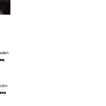
ceden
,
ios
ación
arro