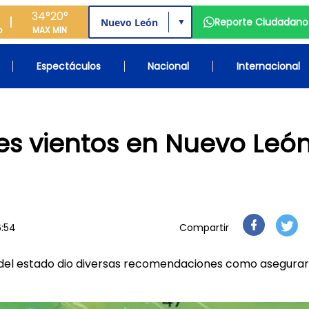
34°
20°
Reporte Ciudadano
▼
o
MAX
MIN
Espectáculos
Nacional
Internacional
tes vientos en Nuevo Leó
6:54
Compartir
l del estado dio diversas recomendaciones como asegurar