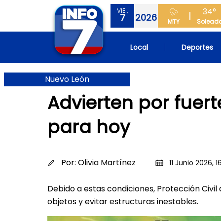
34°
VIE.,
7
2026
MTY
Solead
Local
Deportes
Nuevo León
Advierten por fuer
para hoy
Por:
Olivia Martínez
11 Junio 2026, 1
Debido a estas condiciones, Protección Civi
objetos y evitar estructuras inestables.