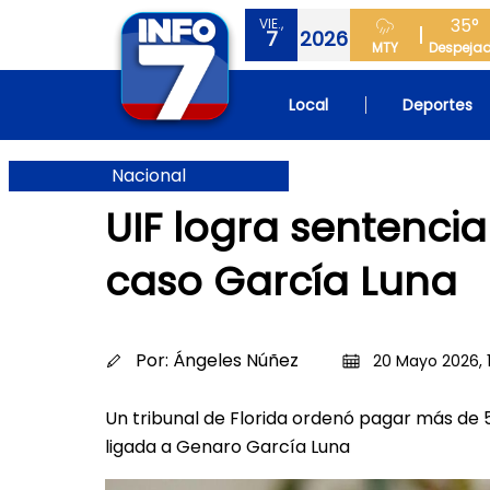
35°
VIE.,
7
2026
MTY
Despeja
Local
Deportes
Nacional
UIF logra sentenci
caso García Luna
Por:
Ángeles Núñez
20 Mayo 2026, 
Un tribunal de Florida ordenó pagar más de 
ligada a Genaro García Luna