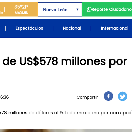
35°
21°
Reporte Ciudadano
▼
do
MAX
MIN
Espectáculos
Nacional
Internacional
a de US$578 millones por
16:36
Compartir
578 millones de dólares al Estado mexicano por corrupci