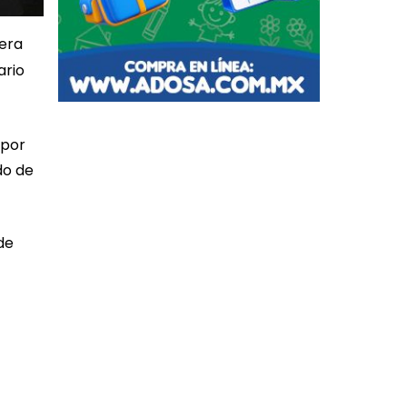
iera
ario
 por
do de
de