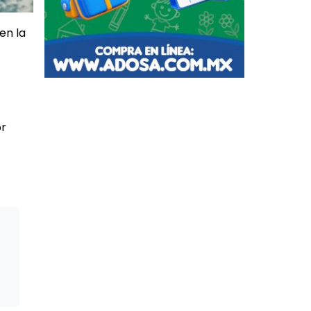
en la
or