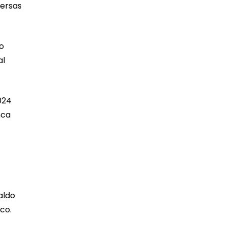
versas
ho
al
024
nca
aldo
co.