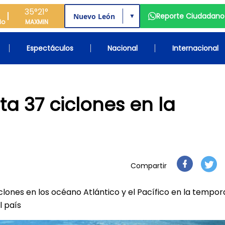
35°
21°
Reporte Ciudadano
▼
do
MAX
MIN
Espectáculos
Nacional
Internacional
a 37 ciclones en la
Compartir
clones en los océano Atlántico y el Pacífico en la tempo
l país