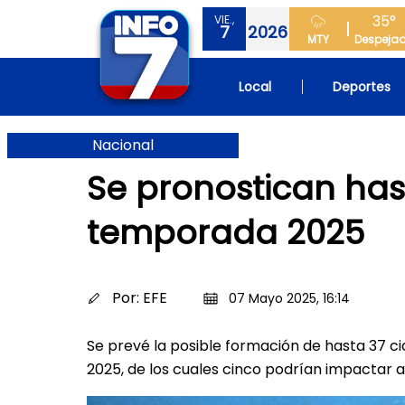
35°
VIE.,
7
2026
MTY
Despeja
Local
Deportes
Nacional
Se pronostican hast
temporada 2025
Por:
EFE
07 Mayo 2025, 16:14
Se prevé la posible formación de hasta 37 ci
2025, de los cuales cinco podrían impactar a