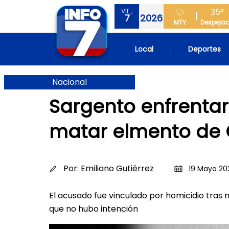
35°
VIE.,
7
2026
MTY
Despeja
Local
Deportes
Nacional
Sargento enfrentar
matar elmento de
Por:
Emiliano Gutiérrez
19 Mayo 20
El acusado fue vinculado por homicidio tras
que no hubo intención