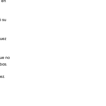
 en
ó su
juez
que no
bas.
ez.