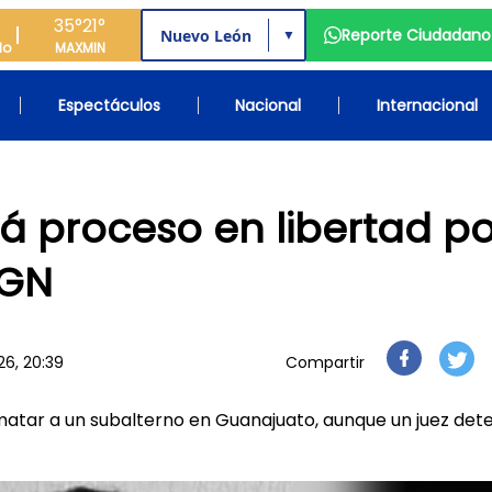
35°
21°
Reporte Ciudadano
▼
do
MAX
MIN
Espectáculos
Nacional
Internacional
á proceso en libertad po
 GN
26, 20:39
Compartir
 matar a un subalterno en Guanajuato, aunque un juez det