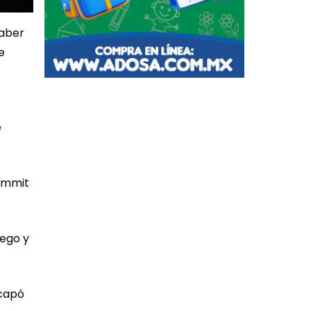
haber
e
e
Hammit
uego y
scapó