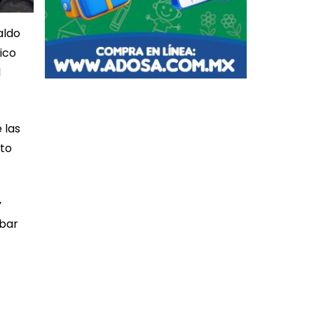
aldo
ico
l
 las
nto
y
abar