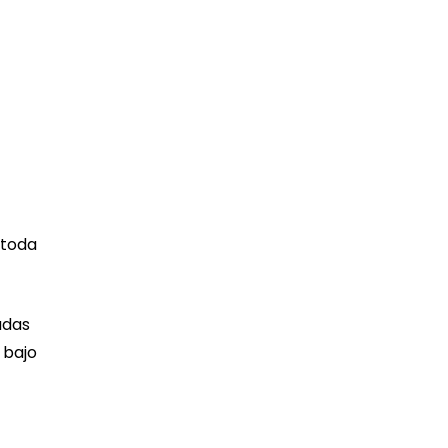
 toda
adas
 bajo