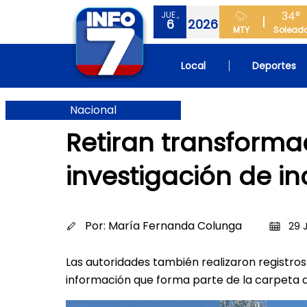
34°
JUE.,
6
2026
MTY
Solead
Local
Deportes
Nacional
Retiran transforma
investigación de i
Por:
María Fernanda Colunga
29 
Las autoridades también realizaron registr
información que forma parte de la carpeta d