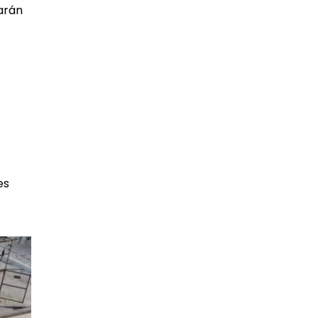
zarán
es