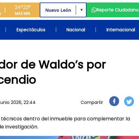
34°
23°
Reporte Ciudadano
▼
o
MAX
MIN
Espectáculos
Nacional
Internacional
dor de Waldo’s por
ncendio
Junio 2026, 22:44
Compartir
os técnicos dentro del inmueble para complementar la
e investigación.