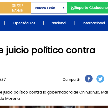
35°
21°
Reporte Ciudadano
▼
MAX
MIN
Espectáculos
Nacional
Internacional
 juicio político contra
5:37
Compartir
e juicio político contra la gobernadora de Chihuahua, Ma
s de Morena