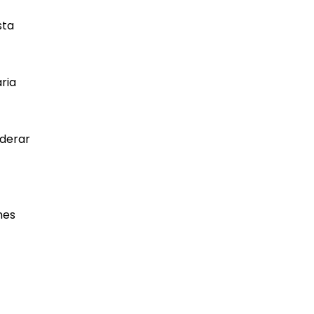
sta
ria
iderar
nes