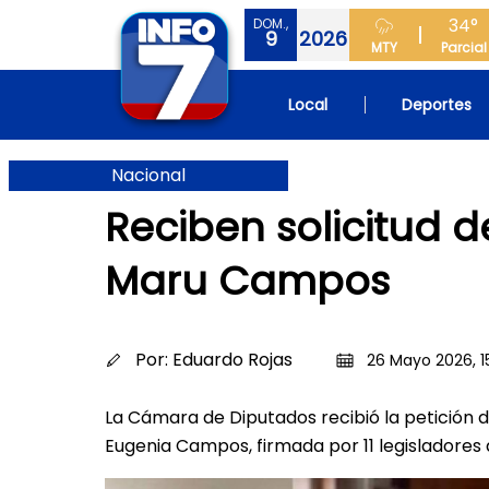
34°
DOM.,
9
2026
MTY
Parcial
Local
Deportes
Nacional
Reciben solicitud de
Maru Campos
Por:
Eduardo Rojas
26 Mayo 2026, 1
La Cámara de Diputados recibió la petición d
Eugenia Campos, firmada por 11 legisladore