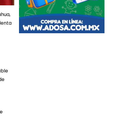
ahua,
denta
able
de
de